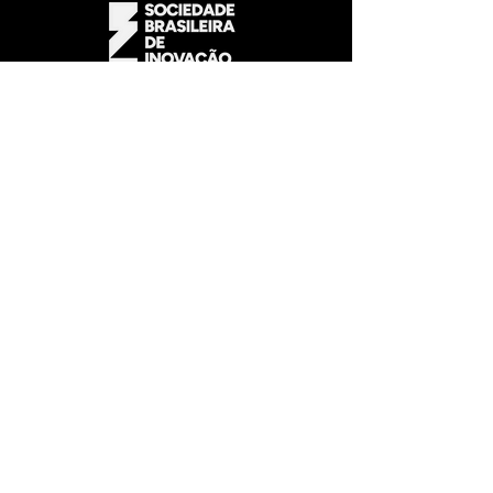
Certificamos empresas e
profissionais em inovação para
um futuro mais sustentável
contato@sbinovacao.com.br
Av. Araguaia, 2044 Alphaville - SP
Home
Certificação
Eventos
Consultoria
Quem Somos
Comunidade
Contato