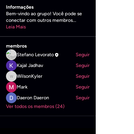
Informações
Bem-vindo ao grupo! Você pode se
conectar com outros membros
...
Leia Mais
membros
Stefano Levorato
Seguir
Kajal Jadhav
Seguir
WilsonKyler
Seguir
WilsonKyler
Mark
Seguir
Daeron Daeron
Seguir
Ver todos os membros (24)